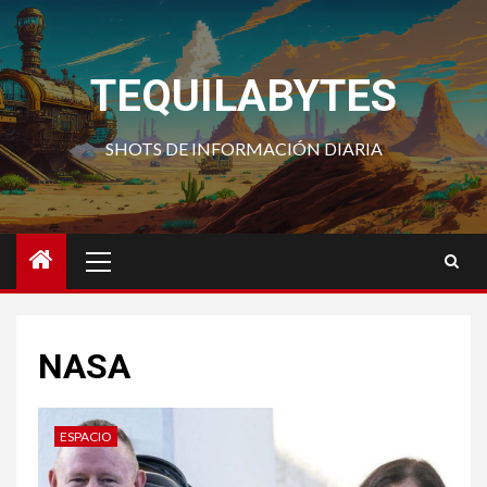
Saltar
al
contenido
TEQUILABYTES
SHOTS DE INFORMACIÓN DIARIA
Menú
principal
NASA
ESPACIO