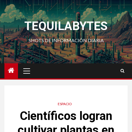
Saltar
al
contenido
TEQUILABYTES
SHOTS DE INFORMACIÓN DIARIA
Menú
principal
ESPACIO
Científicos logran
cultivar plantas en