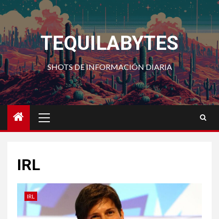
Saltar
al
contenido
TEQUILABYTES
SHOTS DE INFORMACIÓN DIARIA
Menú
principal
IRL
IRL