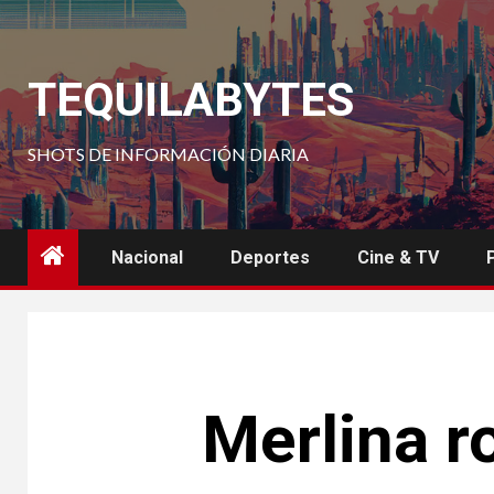
Saltar
al
contenido
TEQUILABYTES
SHOTS DE INFORMACIÓN DIARIA
Nacional
Deportes
Cine & TV
Merlina r