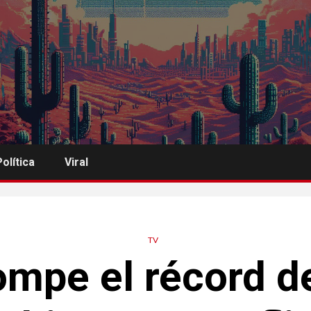
Política
Viral
TV
ompe el récord d