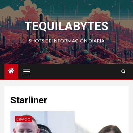
Saltar
al
contenido
TEQUILABYTES
SHOTS DE INFORMACIÓN DIARIA
Menú
principal
Starliner
ESPACIO