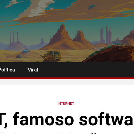
Política
Viral
INTERNET
, famoso softwar